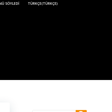
NÜ SÖYLEDI
TÜRKÇE
(
TÜRKÇE
)