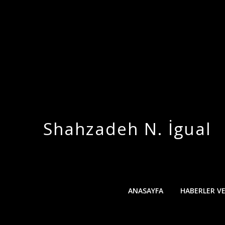
İçeriğe
geç
Shahzadeh N. İgual
ANASAYFA
HABERLER V