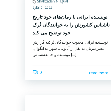
by
Shahzadeh N. İgual
Eylül 6, 2023
نویسنده ایرانی با رمان‌های خود تاریخ
ناشناس کشورش را به خوانندگان تُرک
خود توضیح می کند.
نویسنده ایرانی محبوب خوانندگان تُرکبه گزارش
عصرمیزبان به نقل از آناتولی، شهزاده ایگوال،
نویسنده و جامعه‌شناس […]
0
read more