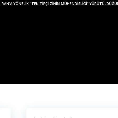
 İRAN’A YÖNELIK “TEK TIPÇI ZIHIN MÜHENDISLIĞI” YÜRÜTÜLDÜĞÜ