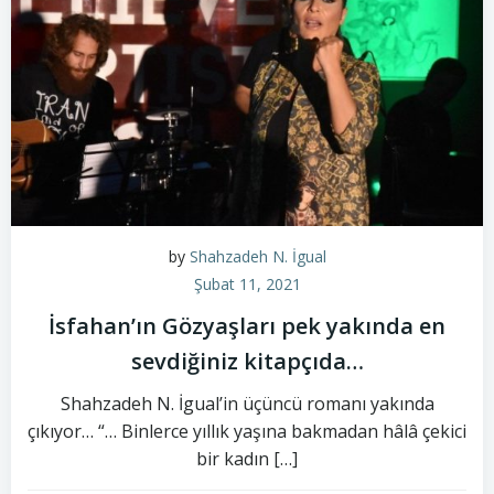
by
Shahzadeh N. İgual
Şubat 11, 2021
İsfahan’ın Gözyaşları pek yakında en
sevdiğiniz kitapçıda…
Shahzadeh N. İgual’in üçüncü romanı yakında
çıkıyor… “… Binlerce yıllık yaşına bakmadan hâlâ çekici
bir kadın […]