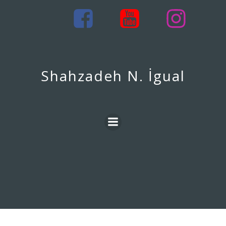
İçeriğe
geç
Shahzadeh N. İgual