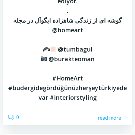
ediyor.
.
گوشه ای از زندگی شاهزاده ایگوآل در مجله
@homeart
✍
@tumbagul
@burakteoman
#HomeArt
#budergidegördüğünüzherşeytürkiyede
var #interiorstyling
0
read more