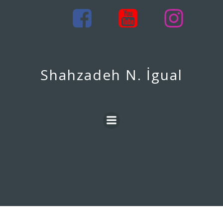
İçeriğe
geç
Shahzadeh N. İgual