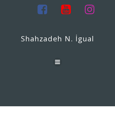
İçeriğe
geç
Shahzadeh N. İgual