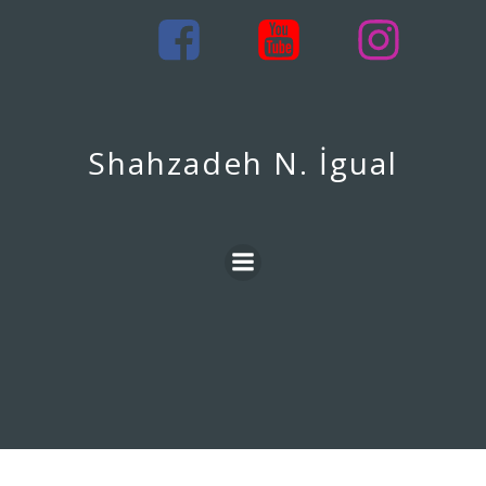
İçeriğe
geç
Shahzadeh N. İgual