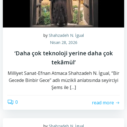
by
Shahzadeh N. İgual
Nisan 28, 2026
‘Daha çok teknoloji yerine daha çok
tekâmül’
Milliyet Sanat-Efnan Atmaca Shahzadeh N. İgual, “Bir
Gecede Binbir Gece” adlı müzikli anlatısında seyirciyi
Şems ile […]
0
read more
by
Shahzadeh N. İgual