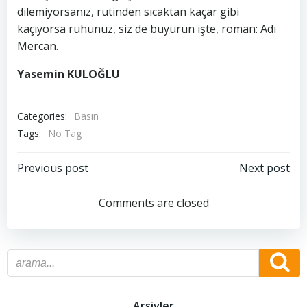
dilemiyorsanız, rutinden sıcaktan kaçar gibi
kaçıyorsa ruhunuz, siz de buyurun işte, roman: Adı
Mercan.
Yasemin KULOĞLU
Categories:
Basın
Tags:
No Tag
Post
Post
Previous post
Next post
navigation
navigation
Comments are closed
Arşivler