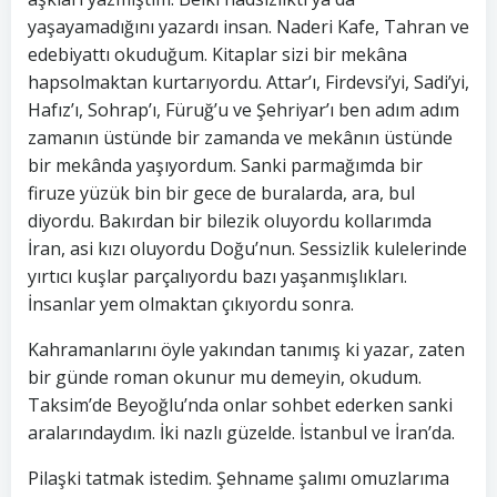
yaşayamadığını yazardı insan. Naderi Kafe, Tahran ve
edebiyattı okuduğum. Kitaplar sizi bir mekâna
hapsolmaktan kurtarıyordu. Attar’ı, Firdevsi’yi, Sadi’yi,
Hafız’ı, Sohrap’ı, Füruğ’u ve Şehriyar’ı ben adım adım
zamanın üstünde bir zamanda ve mekânın üstünde
bir mekânda yaşıyordum. Sanki parmağımda bir
firuze yüzük bin bir gece de buralarda, ara, bul
diyordu. Bakırdan bir bilezik oluyordu kollarımda
İran, asi kızı oluyordu Doğu’nun. Sessizlik kulelerinde
yırtıcı kuşlar parçalıyordu bazı yaşanmışlıkları.
İnsanlar yem olmaktan çıkıyordu sonra.
Kahramanlarını öyle yakından tanımış ki yazar, zaten
bir günde roman okunur mu demeyin, okudum.
Taksim’de Beyoğlu’nda onlar sohbet ederken sanki
aralarındaydım. İki nazlı güzelde. İstanbul ve İran’da.
Pilaşki tatmak istedim. Şehname şalımı omuzlarıma