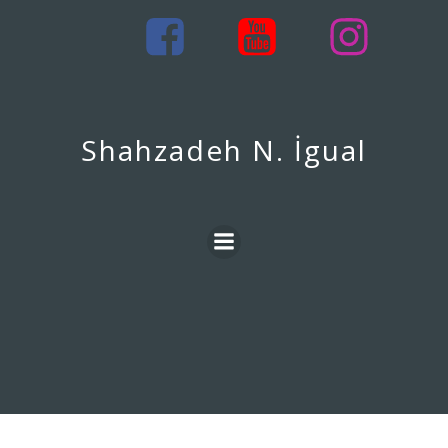
İçeriğe
geç
Shahzadeh N. İgual