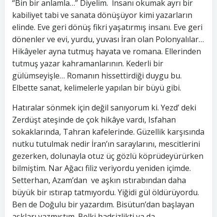
“Bin bir anlamla…” Diyelim. İnsanı okumak ayrı bir
kabiliyet tabi ve sanata dönüşüyor kimi yazarların
elinde. Eve geri dönüş fikri yaşatırmış insanı. Eve geri
dönenler ve evi, yurdu, yuvası İran olan Polonyalılar…
Hikâyeler ayna tutmuş hayata ve romana. Ellerinden
tutmuş yazar kahramanlarının. Kederli bir
gülümseyişle… Romanın hissettirdiği duygu bu.
Elbette sanat, kelimelerle yapılan bir büyü gibi.
Hatıralar sönmek için değil sanıyorum ki. Yezd’ deki
Zerdüşt ateşinde de çok hikâye vardı, Isfahan
sokaklarında, Tahran kafelerinde. Güzellik karşısında
nutku tutulmak nedir İran’ın saraylarını, mescitlerini
gezerken, dolunayla otuz üç gözlü köprüdeyürürken
bilmiştim. Nar Ağacı filiz veriyordu yeniden içimde.
Setterhan, Azam’dan ve aşkın ıstırabından daha
büyük bir ıstırap tatmıyordu. Yiğidi gül öldürüyordu.
Ben de Doğulu bir yazardım. Bisütun’dan başlayan
aşkları yazmıştım. Belki hadsizlikti ya da