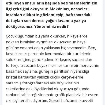
etkileyen unsurların başında betimlemelerinizin
ilgi çektiğini okuyoruz. Mekânları, nesneleri,
insanları dikkatle gözlemleyip, hafızanızdaki
detayları son derece yoğun kıvamla yazıya
döküyorsunuz. Yönteminiz nedir?
Çocukluğumdan bu yana okurken, hikâyelerde
noksan bırakılan ayrıntıları okuyucunun hayal
gücüne emanet eden yaklaşımı hiç sevemedim. Ben,
koyu kırmızı perdenin kıvrımından bir kurdelenin
soluk rengine, genç kadının kırlaşmış saçlarından
ferforje trabzanlı beyaz mermer tarihi bir merdivenin
basamak sayısına, güneşin parıltısının yansıdığı
kristal bardaktan yaldızlı küçük çerçevelerde
sararmış fotoğraflardaki aile büyüklerinin
ceketlerine dek, öykülerimi okuyucuya gözünde
canlandırabileceği sinematografik planlarla bir evren
çizmeyi tercih ediyorum. Görsel hafızamın kuvvetli