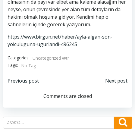
olmasının da payı var elbet ama kaleme alacağım her
neyse, onun çevresinde yer alan tüm detayların da
hakimi olmak hoşuma gidiyor. Kendimi hep o
sahnelerin içinde görerek yazıyorum.
https://www.birgun.net/haber/ayla-algan-son-
yolculuguna-ugurlandi-496245
Categories:
Uncategorized @tr
Tags:
No Tag
Post
Post
Previous post
Next post
navigation
navigation
Comments are closed