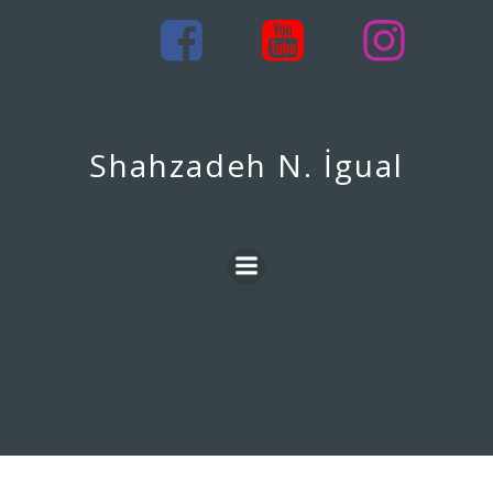
İçeriğe
geç
Shahzadeh N. İgual