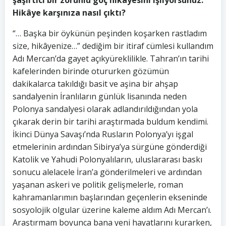
Hikâye karşınıza nasıl çıktı?
“… Başka bir öykünün peşinden koşarken rastladım
size, hikâyenize…” dediğim bir itiraf cümlesi kullandım
Adı Mercan’da gayet açıkyüreklilikle. Tahran’ın tarihi
kafelerinden birinde otururken gözümün
dakikalarca takıldığı basit ve aşina bir ahşap
sandalyenin İranlıların günlük lisanında neden
Polonya sandalyesi olarak adlandırıldığından yola
çıkarak derin bir tarihi araştırmada buldum kendimi.
İkinci Dünya Savaşı’nda Rusların Polonya’yı işgal
etmelerinin ardından Sibirya’ya sürgüne gönderdiği
Katolik ve Yahudi Polonyalıların, uluslararası baskı
sonucu alelacele İran’a gönderilmeleri ve ardından
yaşanan askeri ve politik gelişmelerle, roman
kahramanlarımın başlarından geçenlerin ekseninde
sosyolojik olgular üzerine kaleme aldım Adı Mercan’ı.
Araştırmam boyunca bana yeni hayatlarını kurarken,