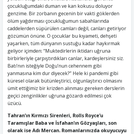
çocukluğumdaki duman ve kan kokusu doluyor
genzime. Bir zorbanın gecenin bir vakti göklerden
ölüm yağdırması çocukluğumun sabahlarında
caddelerden süpürülen camları değil, canları getiriyor
gözümün önüne. O çocuklar bu kıyameti, dehşeti
yaşarken, tüm dünyanın sustuğu kadar haykırmak
geliyor içimden: “Muktedirlerin iktidarı uğruna
birbirleriyle çarpıştırdıkları canlar, kardeşlersiniz siz.
Batı’nın isteğiyle Doğu’nun cehennem gibi
yanmasına kim dur diyecek?” Hele ki pandemi gibi
küresel olarak bütünleştirici, olgunlaştırıcı olmasını
ümit ettiğimiz bir krizden alınması gereken derslerin
geçici zenginlikler uğruna gözardı edilmesi çok
üzücü.
Tahran’ın Kırmızı Sirenleri, Rolls Royce’u
Taramışlar Baba ve İsfahan’ın Gözyaşları, son
olarak ise Adı Mercan. Romanlarınızda okuyucuyu