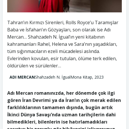
Tahran’ın Kırmızı Sirenleri, Rolls Royce’u Taramışlar
Baba ve İsfahan’ın Gözyaşları, son olarak ise Adı
Mercan… Shahzadeh N. İgual’ın yeni kitabının
kahramanları Rahel, Helena ve Sara’nın yaşadıkları,
tüm sığınmacıların ezeli mücadelesi aslında.
Evlerinden kovulan, esir tutulan, ölüme terk edilen,
öldürülen ve sürülenler…
ADI MERCAN
Shahzadeh N. İgualMona Kitap, 2023
Adı Mercan romanınızda, her dönemde çok ilgi
gören İran Devrimi ya da İran’ın çok merak edilen
farklılıklarının tamamen dışında, bugün artık
İkinci Dünya Savaşı’nda uzman tarihçilerin dahi
bilmedikleri, bilenlerin ise hatırlamadıkları
şaşırtıcı bir zorunlu göç hikâyesini işliyorsunuz.