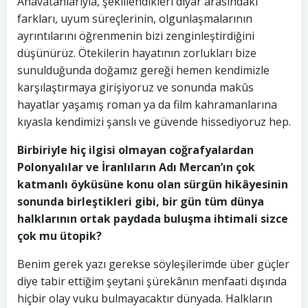
Anavatanlarıyla, şekillendikleri diyar arasındaki
farkları, uyum süreçlerinin, olgunlaşmalarının
ayrıntılarını öğrenmenin bizi zenginleştirdiğini
düşünürüz. Ötekilerin hayatının zorlukları bize
sunulduğunda doğamız gereği hemen kendimizle
karşılaştırmaya girişiyoruz ve sonunda makûs
hayatlar yaşamış roman ya da film kahramanlarına
kıyasla kendimizi şanslı ve güvende hissediyoruz hep.
Birbiriyle hiç ilgisi olmayan coğrafyalardan
Polonyalılar ve İranlıların Adı Mercan’ın çok
katmanlı öyküsüne konu olan sürgün hikâyesinin
sonunda birleştikleri gibi, bir gün tüm dünya
halklarının ortak paydada buluşma ihtimali sizce
çok mu ütopik?
Benim gerek yazı gerekse söyleşilerimde über güçler
diye tabir ettiğim şeytani şürekânın menfaati dışında
hiçbir olay vuku bulmayacaktır dünyada. Halkların