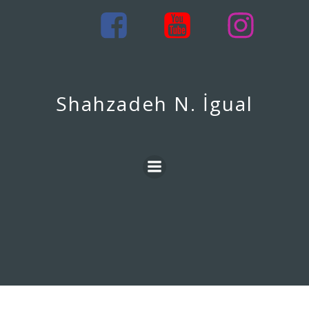
İçeriğe
geç
Shahzadeh N. İgual