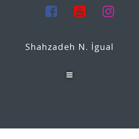
İçeriğe
geç
Shahzadeh N. İgual