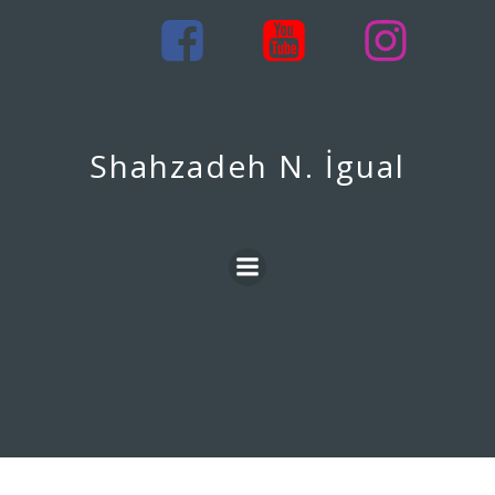
İçeriğe
geç
Shahzadeh N. İgual