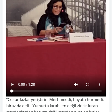
“Cesur kızlar yetiştirin. Merhametli, hayata hürmetli,
biraz da deli… Yumurta kırabilen değil zincir kıran,
meydanlardan korkan değil meydan okuyan kızlar