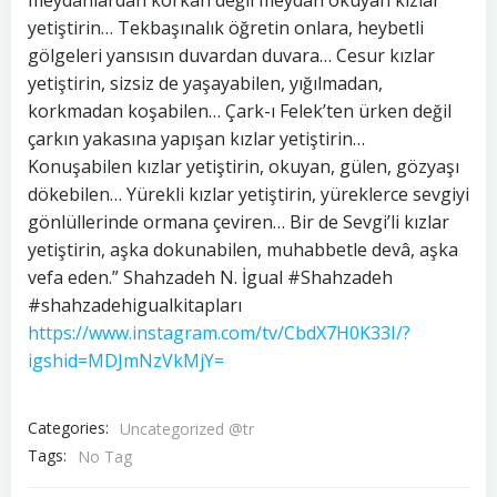
yetiştirin… Tekbaşınalık öğretin onlara, heybetli
gölgeleri yansısın duvardan duvara… Cesur kızlar
yetiştirin, sizsiz de yaşayabilen, yığılmadan,
korkmadan koşabilen… Çark-ı Felek’ten ürken değil
çarkın yakasına yapışan kızlar yetiştirin…
Konuşabilen kızlar yetiştirin, okuyan, gülen, gözyaşı
dökebilen… Yürekli kızlar yetiştirin, yüreklerce sevgiyi
gönlüllerinde ormana çeviren… Bir de Sevgi’li kızlar
yetiştirin, aşka dokunabilen, muhabbetle devâ, aşka
vefa eden.” Shahzadeh N. İgual #Shahzadeh
#shahzadehigualkitapları
https://www.instagram.com/tv/CbdX7H0K33I/?
igshid=MDJmNzVkMjY=
Categories:
Uncategorized @tr
Tags:
No Tag