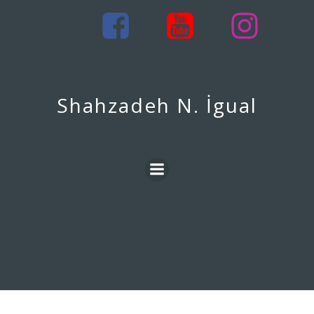
İçeriğe
geç
Shahzadeh N. İgual