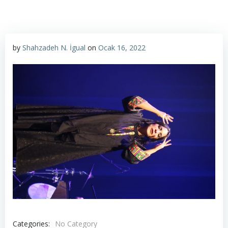
by
Shahzadeh N. İgual
on
Ocak 16, 2022
Categories:
No Category