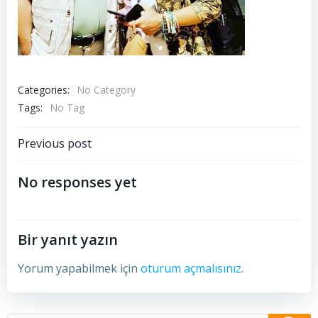
Categories:
No Category
Tags:
No Tag
Post
Previous post
navigation
No responses yet
Bir yanıt yazın
Yorum yapabilmek için
oturum açmalısınız
.