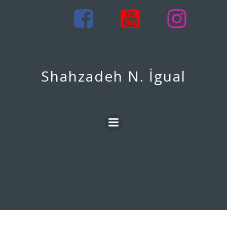
İçeriğe
geç
Shahzadeh N. İgual