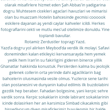
olarak misafirlere hizmet eden Şah Abbas’in yadigarina
dogru. Muhtesem cicekleri agaclari havuzlari ve mimarisi
olan bu muazzam Hotelin bahcesinde gecmisi coooook
eskilere dayanan aş yendi caylar kahveler icildi. Herkes
fotograflarini cekti ve mutlu mes’ud otelimize donuldu. Yine
toplandi bavullar.
Rotamiz Zerdustler topragi Yazd..
Yazd’a dogru yol alirken Meybod’da verdik ilk molayi. Safavi
doneminden kalan etkileyici kervansarayda hem yemek
yedik hem Iran’in su fakirligini gideren binerce yillik
Ghanatlar hakkinda konustuk. Perslerden kalma bu jeolojik
gelenek collerin orta yerinde dahi agacliklarin bag
bahcelerin olusmasinda vesile olmus. Yuzlerce sene tarihi
olan postanesini ve dunyanin kabul edilmis ilk buzdolabini
gezdik hep beraber. Fahadan bolgesine, yani kerpic sehre
vardik sonra. Kerpic sokaklarin icinde labirant sokaklarinin
icinde dolasirken her an karsimiza Simbad cikacakmis gibi
hissediyorum diyen misafirlerimiz buyulenmis bir halde