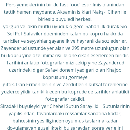
Pers yemeklerinin bir de fast food’lestirilmis olanindan
tattik hemen meydanda. Aksamin isiklari Nakş-i Cihan ile
birlesip buyuledi herkesi.
yorgun ve lakin mutlu uyuduk o gece. Sabah ilk durak Sio
Sel Pol. Safaviler doeminden kalan bu kopru hakknda
tariciler ve seyyahlar şayanelik ve hayranlikla soz ederler.
Zayenderud ustunde yer alan ve 295 metre uzunlugun olan
bu kopru yine ozel mimarisi ile one cikan eserlerden biridir.
Tarihini anlatip fotograflarimizi cekip yine Zayanderud
uzerindeki diger Safavi donemi yadigari olan Khajoo
koprusunu gormeye
gittik. Iran Ermenilerinin ve Zerdutlerin kutsal torenlerine
yuzlerce yildir taniklik eden bu koprude de tarihler anlatildi
fotograflar cekildi.
Siradaki buyuleyici yer Chehel Sutun Sarayi idi . Sutunlarinin
yapilisindan, tavanlardaki ressamlar sanatina kadar,
bahcesinin yesilliginden oyulmus taslarina kadar
doyulamayan guzellikteki bu saraydan sonra ver elini