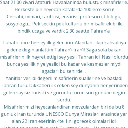
Saat 21.00 civari Ataturk Havaalaninda bulustuk misafirlerle.
Herkeste bin heyecan kafalarda 100lerce soru!
Cerrahi, mimari, tarihcisi, eczacisi, profesoru, filologu,
sosyologu… Pek seckin pek kulturlu bir misafir ekibi ile
bindik ucaga ve vardik 2.30 saatte Tahran’a.
Tuhafti once hersey ilk gelen icin. Alandan cikip kahvaltiya
gidene degin anlattim Tahran’i Iran’i! Saga sola bakan
misafirlerin ilk hayret ettigi sey yesil Tahran idi. Nasil olurdu
bunca yesillik niye yesildi bu kadar ve kesmezler miydi
agaclari bu sehirde….
Yanitlar verildi degerli misafirlerin suallerine ve basladi
Tahran turu. Dikkatleri ilk ceken sey dunyanin her yerinden
gelen sayisiz turistti ve goruntu turun son gunune degin
surdu.
Misafirlerimizi heyecanlandiran mevzulardan biri de bu 8
gunluk iran turunda UNESCO Dunya Miraslari arasinda yer
alan 22 Iran eserinin 4te 1ini gorecek olmalari idi.