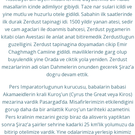
masallarin icinde adimliyor gibiydi. Taze nar sulari icildi ve
yine mutlu ve huzurlu otele gidildi. Sabahin ilk saatlerinde
ilk durak Zerdust tapinagi idi. 1500 yildir yanan atesi, sedir
ve cam agaclari ile doanmis bahcesi, Zerdust pygamerin
kitabi olan Avestasi ile anlat anat bitiremedik Zerdustlugun
guzelligini. Zerdust tapinagina doyamadan cikip Emir
Chaghmagh Camiine gidildi. maviliklerinde garg olup
buyulendik yine Orada ve ciktik yola yeniden. Zerdust
mezarlarinin adi olan Dahmelerin onunden gecerek Şiraz’a
dogru devam ettik.
Pers Imparatorlugunun kurucusu, babalarin babasi
Akamaeidlerin krali Kuroş’un (Cyrus the Great veya Kiros)
mezarina vardik Pasargad’da. Misafirlerimizin etkilendigini
gorup daha da bir anlattik Kuroş’un tarihteki azametini.
Pers kralinin mezarini gezip biraz da alisveris yaptiktan
sonra Şiraz’a şairler sehrine kadarki 25 km’lik yolumuzu da
bitirip otelimize vardik. Yine odalarimiza yerlesip kimimiz