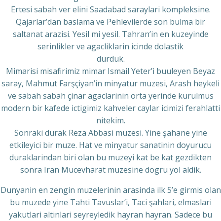
Ertesi sabah ver elini Saadabad saraylari kompleksine.
Qajarlar’dan baslama ve Pehlevilerde son bulma bir
saltanat arazisi. Yesil mi yesil. Tahran’in en kuzeyinde
serinlikler ve agacliklarin icinde dolastik
durduk.
Mimarisi misafirimiz mimar Ismail Yeter’i buuleyen Beyaz
saray, Mahmut Farşçiyan’in minyatur muzesi, Arash heykeli
ve sabah sabah çinar agaclarinin orta yerinde kurulmus
modern bir kafede ictigimiz kahveler caylar icimizi ferahlatti
nitekim.
Sonraki durak Reza Abbasi muzesi. Yine şahane yine
etkileyici bir muze. Hat ve minyatur sanatinin doyurucu
duraklarindan biri olan bu muzeyi kat be kat gezdikten
sonra Iran Mucevharat muzesine dogru yol aldik.
Dunyanin en zengin muzelerinin arasinda ilk 5’e girmis olan
bu muzede yine Tahti Tavuslar’i, Taci şahlari, elmaslari
yakutlari altinlari seyreyledik hayran hayran. Sadece bu