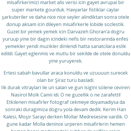
misafirkerimizi market alis verisi icin gayet avrupai bir
super markete gourduk. Havyarlar fistiklar caylar
şarkuteriler ve daha nice nice seyler alindiktan sonra otele
donup aksam icin dileyen misafirkerle lobide sozlestik.
Guzel bir yemek yemek icin Darvazeh Ghoran’a dogru
yuruup yine bir dagin icindeki nefis bir restorannda enfes
yemekler yendi muzikler dinlendi hatta sanatcilara eslik
edildi. Gayet eglenmis ve mutlu bir sekilde de otele donuldu
yine yuruyerek.
Ertesi sabah bavullar araca konuldu ve uzuuuun surecek
olan bir Şiraz turu basladi.
Ilk durak vitraylari ile un salan ve gun isigini sölene ceviren
Nasirol Molk Camii idi. O ne guzellik o ne zarafetti!
Etkilenen misafirler fotograf cekmeye doyamadiysa da
sonraki duragimiza dogru yola devam dedik. Kerim Han
Kalesi, Moşir Sarayi derken Mollar Medresesine vardik. O
gune kadar Molla denince urperen misafirlerin hemen