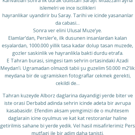
Kahvaltian sonra ilk durak Gulistan Sarayi. Muazzam ayna
islemelri ve ince iscilikleri
hayranlikar uyandirir bu Saray. Tarihi ve icinde yasananlar
da cabasi…
Sonra ver elini Ulusal Muze’ye.
Elamlar’dan, Persler’e, ilk dusunen insanlardan kalan
esyalardan, 1000.000 yillik tasa kadar dolup tasan muzede,
gozler saskinlik ve hayranlikla bakti durdu etrafa.
E Tahran burasi, simgesi tam sehrin ortasindaki Azadi
Meydan’i. Ugramadan olmazdi tabii şu guzelim 50.000 m2’lik
meydana bir de ugramisken fotograflar cekmek gerekti,
cekildi de…
Tahran kuzeyde Alborz daglarina dayandigi yerde biter ve
iste orasi Derbabd adinda sehrin icinde adeta bir avrupa
kasabasidir. Efendim aksam yemgimizi de o muhtesem
daglarain icine oyulmus ve kat kat restoranlar haline
getirilmis sahane bi yerde yedik. Vel hasil misafirlerimiz Pers
mutfagi ile bir adim daha tanisti.