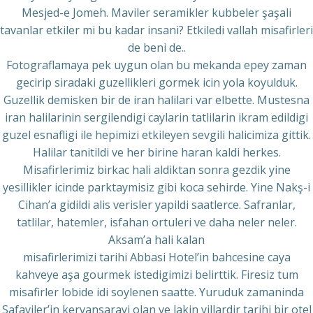
Mesjed-e Jomeh. Maviler seramikler kubbeler şaşali
tavanlar etkiler mi bu kadar insani? Etkiledi vallah misafirleri
de beni de..
Fotograflamaya pek uygun olan bu mekanda epey zaman
gecirip siradaki guzellikleri gormek icin yola koyulduk.
Guzellik demisken bir de iran halilari var elbette. Mustesna
iran halilarinin sergilendigi caylarin tatlilarin ikram edildigi
guzel esnafligi ile hepimizi etkileyen sevgili halicimiza gittik.
Halilar tanitildi ve her birine haran kaldi herkes.
Misafirlerimiz birkac hali aldiktan sonra gezdik yine
yesillikler icinde parktaymisiz gibi koca sehirde. Yine Nakş-i
Cihan’a gidildi alis verisler yapildi saatlerce. Safranlar,
tatlilar, hatemler, isfahan ortuleri ve daha neler neler.
Aksam’a hali kalan
misafirlerimizi tarihi Abbasi Hotel’in bahcesine caya
kahveye aşa gourmek istedigimizi belirttik. Firesiz tum
misafirler lobide idi soylenen saatte. Yuruduk zamaninda
Safaviler’in kervansarayi olan ve lakin yillardir tarihi bir otel