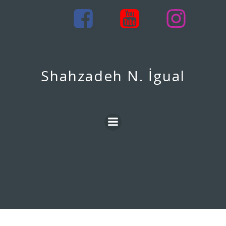
İçeriğe
geç
Shahzadeh N. İgual