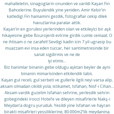
mahalleletin, sinagoglarin onunden ve varildi Kaşan Fin
Bahcelerine. Buyulendik yine yeniden. Amir Kebir’in
katledigi Fin hamamini gezdik, fotograflar cekip dilek
havuzlarina paralar attik.
Kaşan’in en gorulesi yerlerinden olan ve etkileyici bir aşk
hikayesine gebe Bourojerdi evlrine girdik cumle cemaat. O
ne ihtisam o ne zarafet! Sevdigi kadin icin 7 yil ugrasip bu
muazzam evi insa eden tuccar, her santimetresinde bir
sanat sigdirmis ve ne de
iyi etmis…
Biz hanimlar binanin gebe oldugu aşktan beyler de ayni
binanin mimarisinden etkilendik tabii..
Kaşan gul receli, gul serbeti ve gullerle ilgili neyi varsa alip,
aksam olmadan cikildi yola; istikamet, Isfahan, Nisf-i Cihan…
Aksam vardik guzelim Isfahan sehrine, yerlesdik sehrin
gobegindeki iroozi Hotel’e ve dileyen misafirlerle Nakş-i
Meydan’a dogru yuruduk. Yesildi yine Isfahan ve hayran
birakti misafirleri yessiliklerine, 80.000m2’lik meydanina.