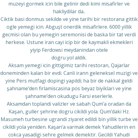
muzeyi gormek icin bile gelinir dedi kimi misafirler ve
hakliydilar da..
Ciktik basi donmus sekilde ve yine tarihi bir restorana gittik
ogle yemegi icin. Abguşt onerdik misafirlere. 6000 yillik
gecmisi olan bu yemegin seremonisi de baska bir tat verdi
herkese. Ustune iran cayi icip bir de kaymakli ekmekleri
yiyip Ferdowsi meydanindan otele
dogru yol aldik.
Aksam yemegi icin gittigimiz tarihi restoran, Qajarlar
doneminden kalan bir evdi. Canli irann geleneksel muzigi ve
yine Pers mutfagi dopingi yapildi; ha bir de nakkal geldi
şahname’den firlamiscasina pos beyaz biyiklari ve yine
şahname’den okudugu Farsi eserlerle.
Aksamdan toplandi valizler ve sabah Qum’a oradan da
Kaşan, guller şehrine dogru cikildi yola. Qum’daki Hz.
Masumeh turbesine ugrandi ziyaret edildi bin yillik turbe ve
cikildi yola yeniden. Kaşan’a varmak demek Yahudilerin en
cokca yasadigi sehre gelmek demektir. Gecildi Yahudi