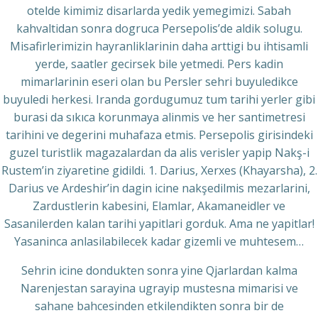
otelde kimimiz disarlarda yedik yemegimizi. Sabah
kahvaltidan sonra dogruca Persepolis’de aldik solugu.
Misafirlerimizin hayranliklarinin daha arttigi bu ihtisamli
yerde, saatler gecirsek bile yetmedi. Pers kadin
mimarlarinin eseri olan bu Persler sehri buyuledikce
buyuledi herkesi. Iranda gordugumuz tum tarihi yerler gibi
burasi da sıkıca korunmaya alinmis ve her santimetresi
tarihini ve degerini muhafaza etmis. Persepolis girisindeki
guzel turistlik magazalardan da alis verisler yapip Nakş-i
Rustem’in ziyaretine gidildi. 1. Darius, Xerxes (Khayarsha), 2.
Darius ve Ardeshir’in dagin icine nakşedilmis mezarlarini,
Zardustlerin kabesini, Elamlar, Akamaneidler ve
Sasanilerden kalan tarihi yapitlari gorduk. Ama ne yapitlar!
Yasaninca anlasilabilecek kadar gizemli ve muhtesem…
Sehrin icine dondukten sonra yine Qjarlardan kalma
Narenjestan sarayina ugrayip mustesna mimarisi ve
sahane bahcesinden etkilendikten sonra bir de