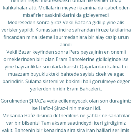
hemen hepsi medresedeki ruhban ile selfiler cekip
kahkahalar atti. Mollalarin meyve ikramina da icabet eden
misafirler saskinliklarini da gizleyemedi.
Medreseden sonra Şiraz Vekil Bazar’a gidilip yine alis
verisler yapildi. Kumastan incire safrandan firuze takilarina
fincandan mina islemeli surmedanlara bir alay cazip urun
alindi.
Vekil Bazar keyfinden sonra Pers peyzajinin en onemli
orneklerinden biri olan Eram Bahcelerine gidildiginde ise
yine hayranliklar sorularla karisti. Qajarlardan kalma bu
muazzam buyuklukteki bahcede sayisiz cicek ve agac
barindirir. Sulama sistemi ve bakimli hali gorulmeye deger
yerlerden biridir Eram Bahceleri..
Gorulmeden ŞIRAZ’a veda edilemeyecek olan son duragimiz
ise Hafiz-i Şiraz-i nin mekani idi.
Mekanda Hafiz disinda defnedilmis ne şahlar ne sanatcilar
var bir bilseniz! Tam aksam saatindeydi iceri girdigimiz
vakit. Bahcenin bir kenarinda sira sira iran halilari serilmis,