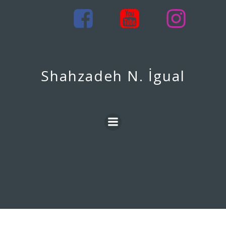
İçeriğe
geç
Shahzadeh N. İgual