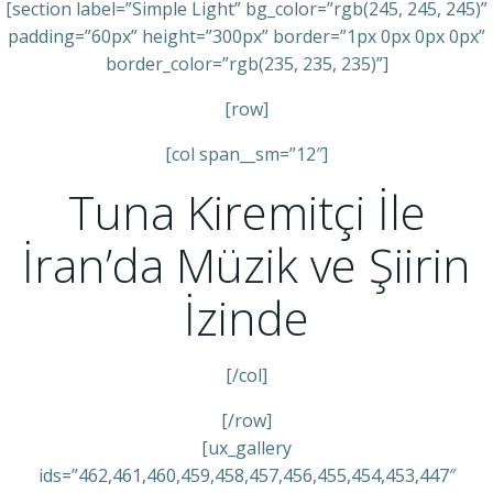
[section label=”Simple Light” bg_color=”rgb(245, 245, 245)”
padding=”60px” height=”300px” border=”1px 0px 0px 0px”
border_color=”rgb(235, 235, 235)”]
[row]
[col span__sm=”12″]
Tuna Kiremitçi İle
İran’da Müzik ve Şiirin
İzinde
[/col]
[/row]
[ux_gallery
ids=”462,461,460,459,458,457,456,455,454,453,447″