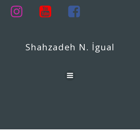
Skip
to
content
Shahzadeh N. İgual