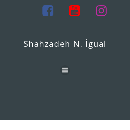
Saltar
al
contenido
Shahzadeh N. İgual